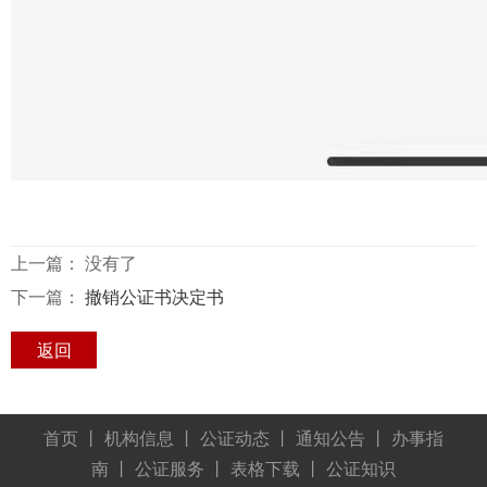
上一篇： 没有了
下一篇：
撤销公证书决定书
返回
首页
丨
机构信息
丨
公证动态
丨
通知公告
丨
办事指
南
丨
公证服务
丨
表格下载
丨
公证知识